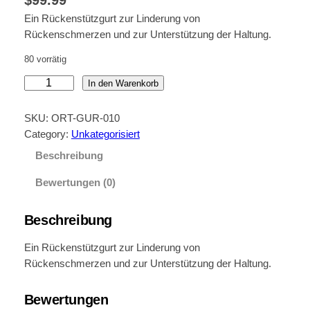
Ein Rückenstützgurt zur Linderung von
Rückenschmerzen und zur Unterstützung der Haltung.
80 vorrätig
O
In den Warenkorb
r
t
SKU:
ORT-GUR-010
h
Category:
Unkategorisiert
o
Beschreibung
p
ä
Bewertungen (0)
d
i
Beschreibung
s
c
Ein Rückenstützgurt zur Linderung von
h
Rückenschmerzen und zur Unterstützung der Haltung.
e
r
Bewertungen
R