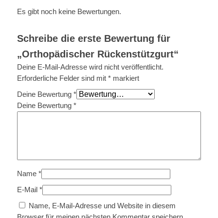
ü
Es gibt noch keine Bewertungen.
c
k
Schreibe die erste Bewertung für
e
„Orthopädischer Rückenstützgurt“
n
s
Deine E-Mail-Adresse wird nicht veröffentlicht.
t
Erforderliche Felder sind mit
*
markiert
ü
Deine Bewertung
*
t
Deine Bewertung
*
z
g
u
r
t
M
Name
*
e
n
E-Mail
*
g
Name, E-Mail-Adresse und Website in diesem
e
Browser für meinen nächsten Kommentar speichern.