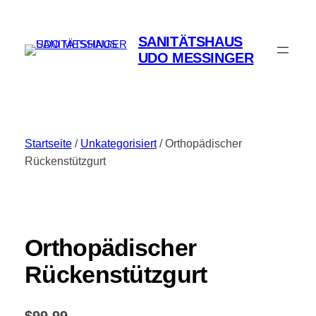
Zum
Inhalt
SANITÄTSHAUS
springen
UDO MESSINGER
Startseite
/
Unkategorisiert
/ Orthopädischer
Rückenstützgurt
Orthopädischer
Rückenstützgurt
$
99.99