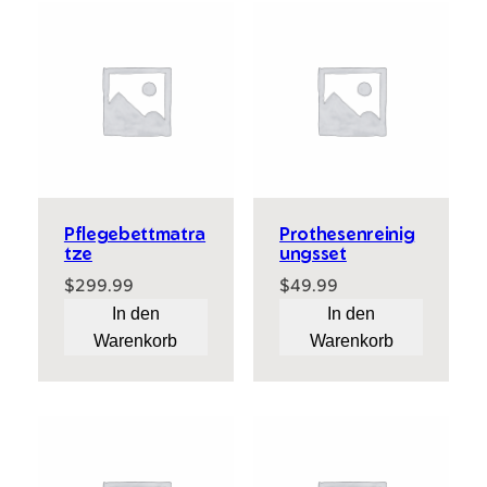
Pflegebettmatra
Prothesenreinig
tze
ungsset
$
299.99
$
49.99
In den
In den
Warenkorb
Warenkorb