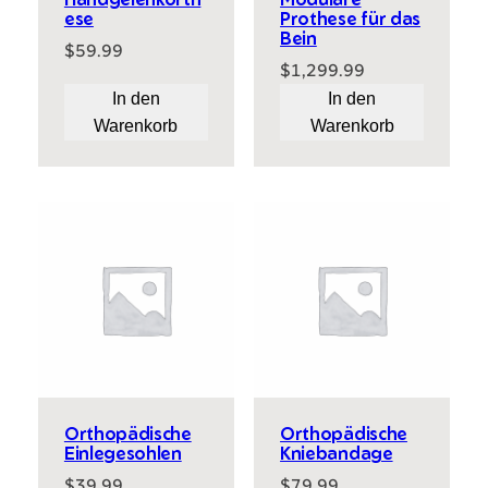
ese
Prothese für das
Bein
$
59.99
$
1,299.99
In den
In den
Warenkorb
Warenkorb
Orthopädische
Orthopädische
Einlegesohlen
Kniebandage
$
39.99
$
79.99